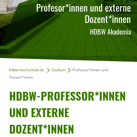
Profesor*innen und externe
Beratung & Bewerbung
Dozent*innen
Praxis & Unternehmen
HDBW Akademia
Hochschule
hdbw-hochschule.de
Studium
Professor*innen und
Infoveranstaltungen
Dozent*innen
HDBW-PROFESSOR*INNEN
UND EXTERNE
DOZENT*INNEN