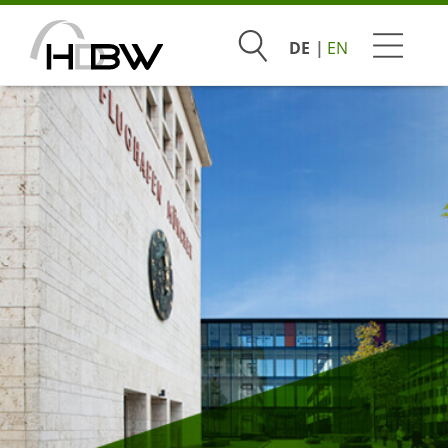
Suchen
DE
EN
Studium
Bachelor
Duales Studium
Master
MBA
Warum an der HDBW studieren?
Studentisches Leben
Lehrmethoden
Professor*innen und Dozent*innen