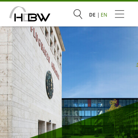
Suchen
DE
EN
Studium
Beratung & Bewerbung
Praxis & Unternehmen
Hochschule
Infoveranstaltungen