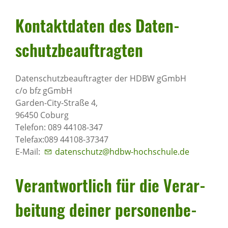
Kontakt­daten des Daten­
schutz­be­auf­tragten
Datenschutzbeauftragter der HDBW gGmbH
c/o bfz gGmbH
Garden-City-Straße 4,
96450 Coburg
Telefon: 089 44108-347
Telefax:089 44108-37347
E-Mail:
datenschutz@hdbw-hochschule.de
Verant­wort­lich für die Verar­
bei­tung deiner perso­nen­be­