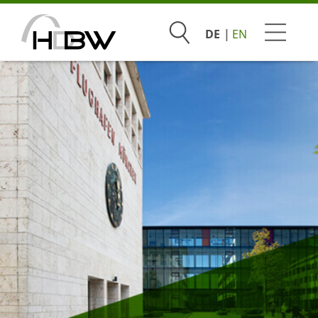
Suchen
DE
EN
Studium
Beratung & Bewerbung
Praxis & Unternehmen
Hochschule
Infoveranstaltungen