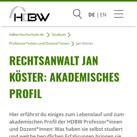
Suchen
DE
EN
hdbw-hochschule.de
Studium
Studium
Professor*innen und Dozent*innen
Jan Köster
Beratung & Bewerbung
RECHTS­AN­WALT JAN
Praxis & Unternehmen
KÖSTER: AKADE­MI­SCHES
Hochschule
PROFIL
Infoveranstaltungen
Hier erfährst du einiges zum Lebenslauf und zum
akademischen Profil der HDBW Professor*innen
und Dozent*innen: Was haben sie selbst studiert
und welche beruflichen Erfahrungen bringen sie