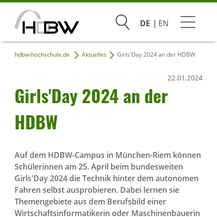
Suchen
DE
EN
hdbw-hochschule.de
Aktuelles
Girls'Day 2024 an der HDBW
Studium
22.01.2024
Beratung & Bewerbung
Girls'Day 2024 an der
Praxis & Unternehmen
HDBW
Hochschule
Auf dem HDBW-Campus in München-Riem können
Schülerinnen am 25. April beim bundesweiten
Infoveranstaltungen
Girls'Day 2024 die Technik hinter dem autonomen
Fahren selbst ausprobieren. Dabei lernen sie
Themengebiete aus dem Berufsbild einer
Wirtschaftsinformatikerin oder Maschinenbauerin