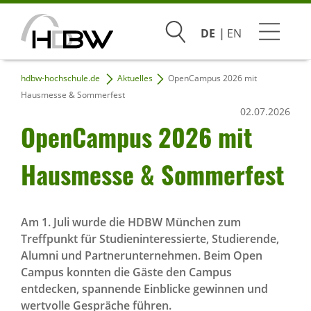
Suchen
DE
EN
hdbw-hochschule.de
Aktuelles
OpenCampus 2026 mit
Studium
Hausmesse & Sommerfest
02.07.2026
Beratung & Bewerbung
Open­Campus 2026 mit
Praxis & Unternehmen
Haus­messe & Sommer­fest
Hochschule
Am 1. Juli wurde die HDBW München zum
Treffpunkt für Studieninteressierte, Studierende,
Infoveranstaltungen
Alumni und Partnerunternehmen. Beim Open
Campus konnten die Gäste den Campus
entdecken, spannende Einblicke gewinnen und
wertvolle Gespräche führen.