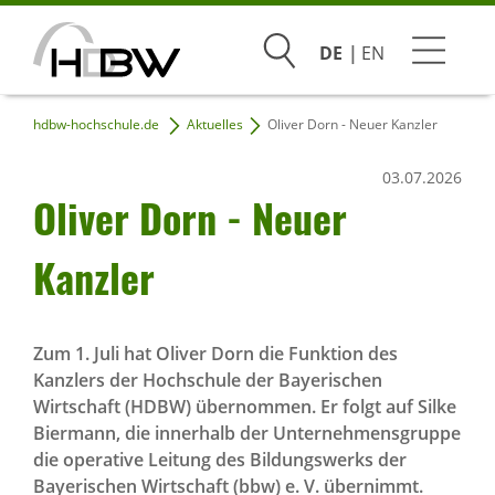
Suchen
DE
EN
hdbw-hochschule.de
Aktuelles
Oliver Dorn - Neuer Kanzler
Studium
03.07.2026
Beratung & Bewerbung
Oliver Dorn - Neuer
Praxis & Unternehmen
Kanzler
Hochschule
Zum 1. Juli hat Oliver Dorn die Funktion des
Kanzlers der Hochschule der Bayerischen
Infoveranstaltungen
Wirtschaft (HDBW) übernommen. Er folgt auf Silke
Biermann, die innerhalb der Unternehmensgruppe
die operative Leitung des Bildungswerks der
Bayerischen Wirtschaft (bbw) e. V. übernimmt.