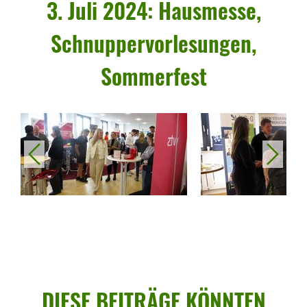
3. Juli 2024: Haus­messe,
Schnup­per­vor­le­sungen,
Sommer­fest
vorheriges
nächstes
DIESE BEITRÄGE KÖNNTEN