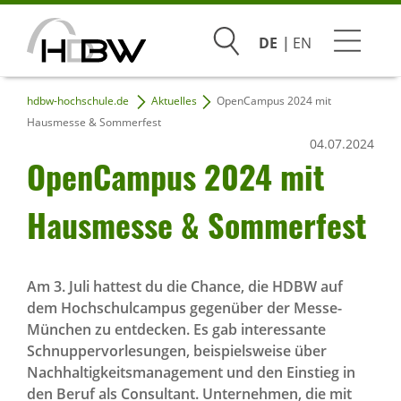
Suchen
DE
EN
hdbw-hochschule.de
Aktuelles
OpenCampus 2024 mit
Studium
Hausmesse & Sommerfest
04.07.2024
Beratung & Bewerbung
Open­Campus 2024 mit
Praxis & Unternehmen
Haus­messe & Sommer­fest
Hochschule
Am 3. Juli hattest du die Chance, die HDBW auf
dem Hochschulcampus gegenüber der Messe-
Infoveranstaltungen
München zu entdecken. Es gab interessante
Schnuppervorlesungen, beispielsweise über
Nachhaltigkeitsmanagement und den Einstieg in
den Beruf als Consultant. Unternehmen, die mit