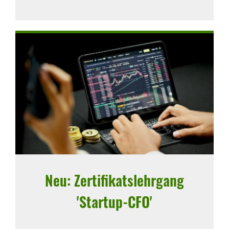
Neu: Zerti­fi­kats­lehr­gang
'Startup-CFO'