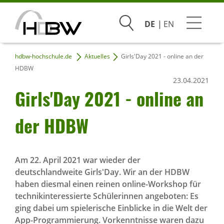
Suchen
DE
EN
hdbw-hochschule.de
Aktuelles
Girls'Day 2021 - online an der
Studium
HDBW
23.04.2021
Beratung & Bewerbung
Girls'Day 2021 - online an
Praxis & Unternehmen
der HDBW
Hochschule
Am 22. April 2021 war wieder der
deutschlandweite Girls'Day. Wir an der HDBW
Infoveranstaltungen
haben diesmal einen reinen online-Workshop für
technikinteressierte Schülerinnen angeboten: Es
ging dabei um spielerische Einblicke in die Welt der
App-Programmierung. Vorkenntnisse waren dazu