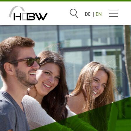
Suchen
DE
EN
Studium
Beratung & Bewerbung
Praxis & Unternehmen
Hochschule
Infoveranstaltungen