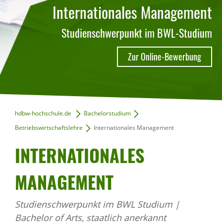
Internationales Management
Studienschwerpunkt im BWL-Studium
Zur Online-Bewerbung
hdbw-hochschule.de
Bachelorstudium
Betriebswirtschaftslehre
Internationales Management
INTER­NA­TI­O­NALES
MANAGE­MENT
Studienschwerpunkt im BWL Studium |
Bachelor of Arts, staatlich anerkannt