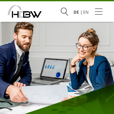
Suchen
DE
EN
Studium
Beratung & Bewerbung
Praxis & Unternehmen
Hochschule
Infoveranstaltungen