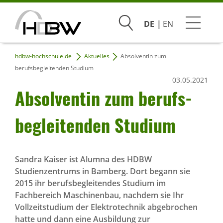
Suchen
DE
EN
hdbw-hochschule.de
Aktuelles
Absolventin zum
Studium
berufsbegleitenden Studium
03.05.2021
Beratung & Bewerbung
Absol­ventin zum berufs­
Praxis & Unternehmen
be­glei­tenden Studium
Hochschule
Sandra Kaiser ist Alumna des HDBW
Studienzentrums in Bamberg. Dort begann sie
Infoveranstaltungen
2015 ihr berufsbegleitendes Studium im
Fachbereich Maschinenbau, nachdem sie Ihr
Vollzeitstudium der Elektrotechnik abgebrochen
hatte und dann eine Ausbildung zur