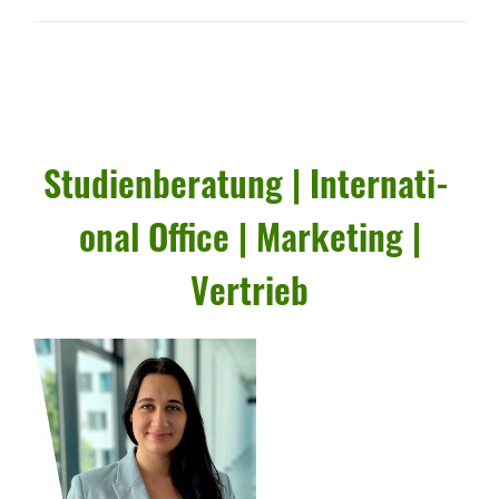
Studi­en­be­ra­tung | Inter­na­ti­
onal Office | Marke­ting |
Vertrieb