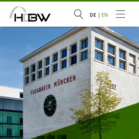
Suchen
DE
EN
Studium
Beratung & Bewerbung
Praxis & Unternehmen
Hochschule
Hochschulteam
Hochschulgremien
Hochschulträger
HDBW Campus München