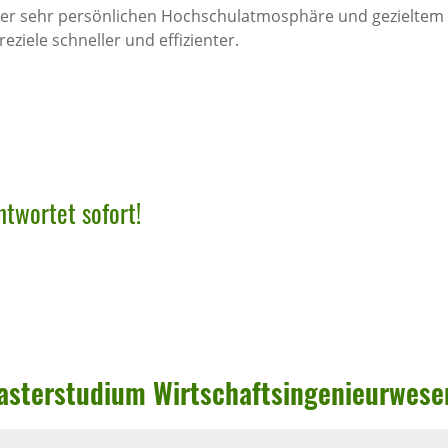
einer sehr persönlichen Hochschulatmosphäre und gezieltem
eziele schneller und effizienter.
twortet sofort!
ter­stu­dium Wirt­schafts­in­ge­nieur­w