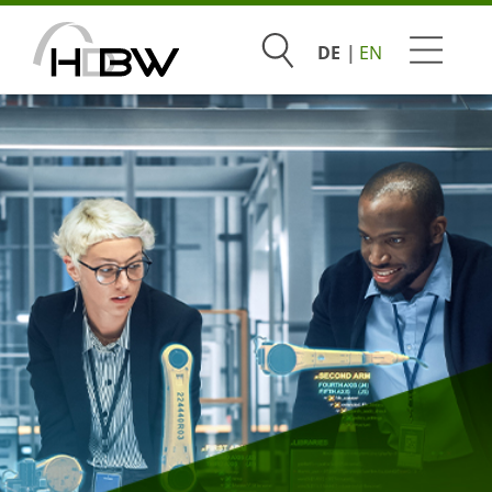
Suchen
DE
EN
Studium
Beratung & Bewerbung
Praxis & Unternehmen
Hochschule
Infoveranstaltungen