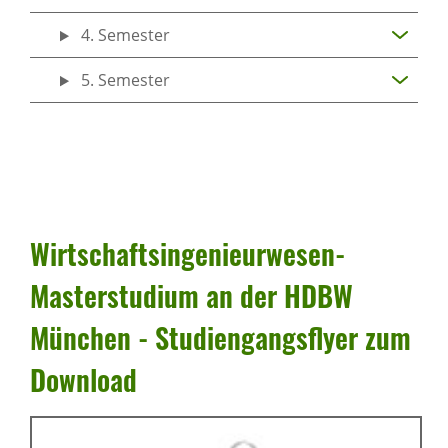
4. Semester
5. Semester
Wirt­schafts­in­ge­nieur­wesen-
Master­stu­dium an der HDBW
München - Studi­en­gangs­flyer zum
Down­load