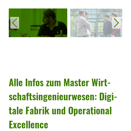
Alle Infos zum Master Wirt­
schafts­in­ge­nieur­wesen: Digi­
tale Fabrik und Opera­ti­onal
Excel­lence